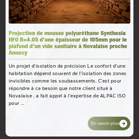
Projection de mousse polyuréthane Synthesia
HFO R=4.05 d'une épaisseur de 105mm pour le
plafond d'un vide sanitaire à Novalaise proche
Annecy
Un projet d'isolation de précision Le confort d'une
habitation dépend souvent de l'isolation des zones
invisibles comme les soubassements. C'est pour
répondre à ce besoin que notre client situé à
Novalaise , a fait appel à l'expertise de ALPAC ISO
pour ...
En savoir plus