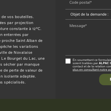
Code postal*
 de vos bouteilles.
rées par projection
Message*
ture constante à 12°C.
in enterrées par
e proche Saint Alban de
pêche les variations
ville de Novalaise
t Le Bourget du Lac, une
En soumettant ce formulaire
ALPAC 
soient traitées par
ns sécher par manque
contact et de la relation c
plus en consultant notre pol
e de perte de valeur de
on isolante adaptée.
s spécialisés.