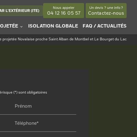
Nous appeler
Un devis ? une info ?
R L'EXTÉRIEUR (ITE)
04 12 16 05 57
Contactez-nous
OJETÉE
ISOLATION GLOBALE
FAQ / ACTUALITÉS
ne projetée Novalaise proche Saint Alban de Montbel et Le Bourget du Lac
isque (*) sont obligatoires
Prénom
Téléphone*