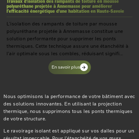
Travaux d’isolation des rampants de toiture en mousse
polyuréthane projetée à Annemasse pour améliorer
l’efficacité énergétique d’une habitation en Haute-Savoie
L'isolation des rampants de toiture par mousse
polyuréthane projetée à Annemasse constitue une
solution performante pour supprimer les ponts
thermiques. Cette technique assure une étanchéité à
l'air optimale sous les combles, réduisant signifi...
En savoir plus
Nous optimisons la performance de votre bâtiment avec
des solutions innovantes. En utilisant la projection
thermique, nous supprimons tous les ponts thermiques
de votre structure.
Le ravoirage isolant est appliqué sur vos dalles pour un
résultat impeccable. Pour l'étanchéité de vos murs,