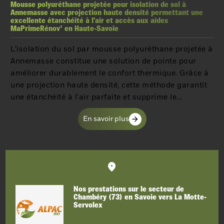
Mousse polyuréthane projetée pour isolation de sol à
Annemasse avec projection haute densité permettant une
excellente étanchéité à l’air et accès aux aides
MaPrimeRénov' en Haute-Savoie
L'isolation du sol par mousse polyuréthane projetée à
Annemasse constitue une solution de pointe pour
améliorer durablement le confort thermique. Grâce à
une projection haute densité, cette méthode garantit
une étanchéité à l'air parfaite et supprime le...
En savoir plus
Nos prestations sur le secteur de
Chambéry (73) en Savoie vers La Motte-
Servolex