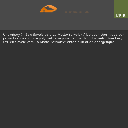
Chambéry (73) en Savoie vers La Motte-Servolex / Isolation thermique par
projection de mousse polyuréthane pour bâtiments industriels Chambéry
(73) en Savoie vers La Motte-Servolex : obtenir un audit énergétique
Isolation thermique par projection de mousse
polyuréthane pour bâtiments industriels
Chambéry (73) en Savoie vers La Motte-
Servolex : obtenir un audit énergétique
04 12 16 05 57
ALPAC ISO sécurise vos entrepôts logistiques.
L'isolation thermique par projection de mousse
polyuréthane crée une enveloppe monolithique