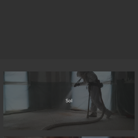
En soumettant ce formulaire, j'accepte que les informations
ALPAC ISO
saisies soient traitées par
dans le cadre de ma
demande de contact et de la relation commerciale qui peut en
découler.
En savoir plus en consultant notre politique de
confidentialité.
*
Sol